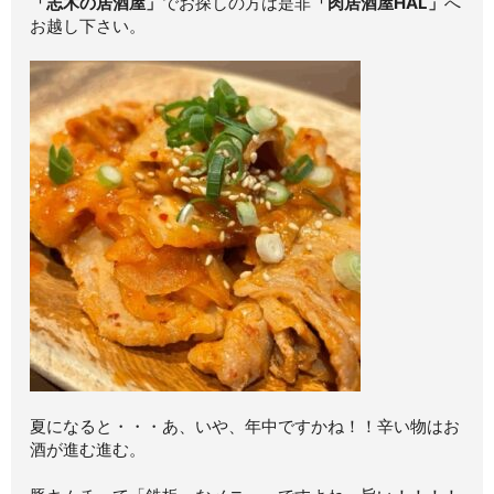
「志木の居酒屋」
でお探しの方は是非
「肉居酒屋HAL」
へ
お越し下さい。
夏になると・・・あ、いや、年中ですかね！！辛い物はお
酒が進む進む。