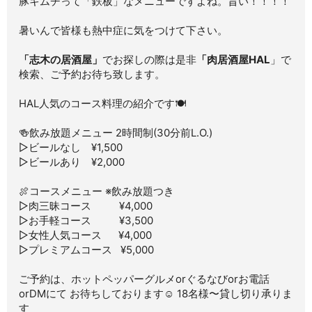
豚キムチって「鉄板」なメニューですよね。旨い！！！！
暑いんで皆様も熱中症に気をつけて下さい。
「志木の居酒屋」
でお探しの際は是非
「肉居酒屋HAL
」で
検索、ご予約お待ち致します。
HAL人気のコース料理の紹介です🍽
🍻飲み放題メニュー 2時間制(30分前L.O.)
▷ビールなし ¥1,500
▷ビールあり ¥2,000
🍖コースメニュー ※飲み放題つき
▷肉三昧コース ¥4,000
▷お手軽コース ¥3,500
▷女性人気コース ¥4,000
▷プレミアムコース ¥5,000
ご予約は、ホットペッパーグルメorぐるなびorお電話
orDMにて お待ちしております☺ 18名様〜貸し切り承りま
す